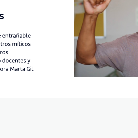
s
e entrañable
tros míticos
bros
 docentes y
ora Marta Gil.