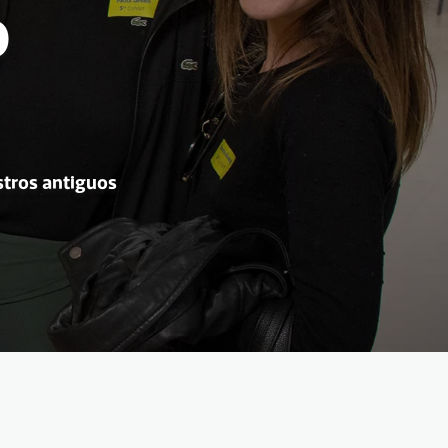
o
stros antiguos