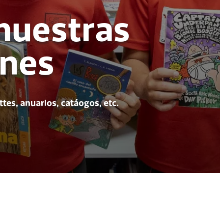
nuestras
ones
tes, anuarios, catáogos, etc.