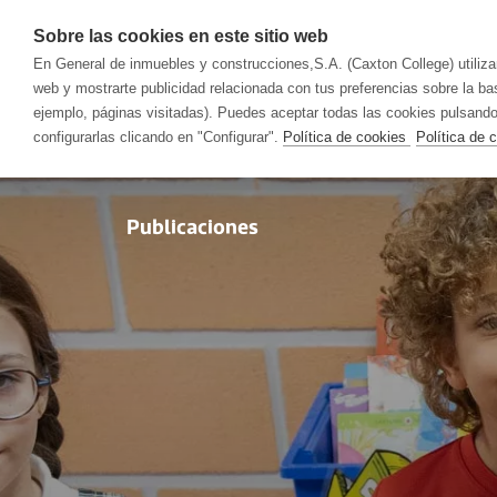
Sobre las cookies en este sitio web
En General de inmuebles y construcciones,S.A. (Caxton College) utilizam
web y mostrarte publicidad relacionada con tus preferencias sobre la bas
Colegio
ejemplo, páginas visitadas). Puedes aceptar todas las cookies pulsan
configurarlas clicando en "Configurar".
Política de cookies
Política de 
Publicaciones