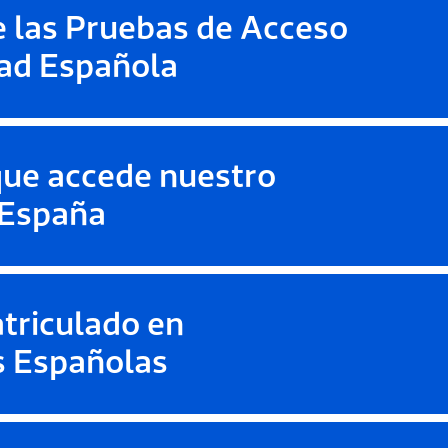
 las Pruebas de Acceso
dad Española
que accede nuestro
 España
riculado en
s Españolas