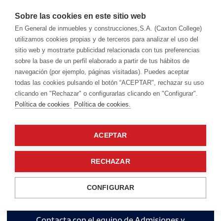
Sobre las cookies en este sitio web
En General de inmuebles y construcciones,S.A. (Caxton College)
utilizamos cookies propias y de terceros para analizar el uso del
sitio web y mostrarte publicidad relacionada con tus preferencias
sobre la base de un perfil elaborado a partir de tus hábitos de
Todas
Colegio
Nuestros estudiantes
Old Caxtonians
navegación (por ejemplo, páginas visitadas). Puedes aceptar
todas las cookies pulsando el botón “ACEPTAR", rechazar su uso
clicando en "Rechazar" o configurarlas clicando en "Configurar".
Política de cookies
Política de cookies.
ACEPTAR
RECHAZAR
¿Quieres unirte a nuestra
CONFIGURAR
comunidad?
Contacta con el equipo de Admisiones y